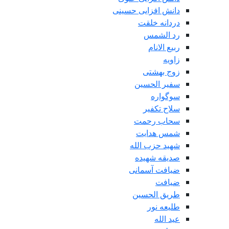
دانش افزایی حسینی
دردانه خلقت
رد الشمس
ربیع الانام
زاویه
زوج بهشتی
سفیر الحسین
سوگواره
سلاح تکفیر
سحاب رحمت
شمس هدایت
شهید حزب الله
صدیقه شهیده
ضیافت آسمانی
ضیافت
طریق الحسین
طلیعه نور
عید الله