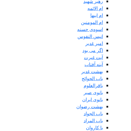
رهبر شهید
ام الائمه
ام ابیها
ام المومنین
اسوه‌ی حسنه
انیس النفوس
امیر غدیر
اگر می بود
آیت غیرت
آینه آفتاب
بهشت غدیر
باب الحوائج
باقرالعلوم
بانوی صبر
بانوی ایران
بهشت رضوان
باب الجواد
باب المراد
با کاروان