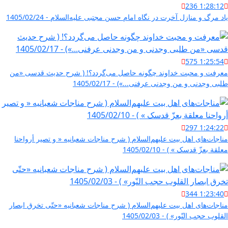
236
1:28:12
یاد مرگ و منازل آخرت در نگاه امام حسن مجتبی علیه‌السلام - 1405/02/24
575
1:25:54
معرفت و محبت خداوند چگونه حاصل می‌گردد؟! ( شرح حدیث قدسی «من
طلبی وجدنی و من وجدنی عرفنی...») - 1405/02/17
297
1:24:22
مناجات‌های اهل بیت علیهم‌السلام ( شرح مناجات شعبانیه « و تصیر أرواحنا
معلقة بعزّ قدسک » ) - 1405/02/10
344
1:23:40
مناجات‌های اهل بیت علیهم‌السلام ( شرح مناجات شعبانیه «حتّی تخرق ابصار
القلوب حجب النّور» ) - 1405/02/03