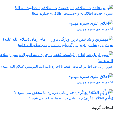
تبیین «احدیت اطلاقی» و «صمدیت اطلاقی» خداوند متعال!
اخلاق علوی سیره مهدوی
مهمترین و شاخص ترین ویژگی یاوران امام زمان (سلام الله علیه)
عبور از پل صراط در قیامت، فقط با اجازه نامه امیرالمؤمنین (سلام الله علیه)
اخلاق علوی سیره مهدوی
(وَأَقِمِ الصَّلَاةَ لِذِكْرِي) چه زمانی درباره ما محقق می شود!؟
انتخاب گروه: