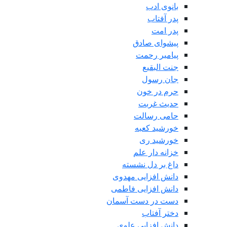
بانوی ادب
پدر آفتاب
پدر امت
پیشوای صادق
پیامبر رحمت
جنت البقیع
جان رسول
حرم در خون
حدیث غربت
حامی رسالت
خورشید کعبه
خورشید ری
خزانه دار علم
داغ بر دل نشسته
دانش افزایی مهدوی
دانش افزایی فاطمی
دست در دست آسمان
دختر آفتاب
دانش افزایی علوی