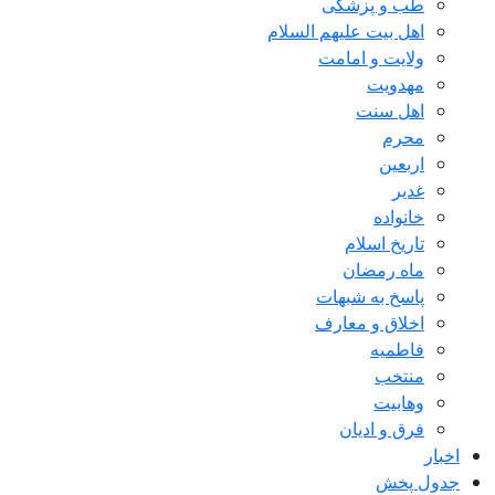
طب و پزشکی
اهل بیت علیهم السلام
ولایت و امامت
مهدویت
اهل سنت
محرم
اربعین
غدیر
خانواده
تاریخ اسلام
ماه رمضان
پاسخ به شبهات
اخلاق و معارف
فاطمیه
منتخب
وهابیت
فرق و ادیان
اخبار
جدول پخش