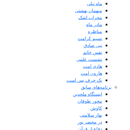
ماه نیلی
میهمان بهشتی
محراب اشک
مادر ماه
مناظره
نسیم کرامت
نبی صادق
نفس خاتم
نشست علمی
هادی امت
هارون امت
یک حرف بس است
برنامه‌های سابق
ایستگاه ملحدین
محور طوفان
کاوش
بهار سلامتی
در محضر نور
دفاع از قرآن