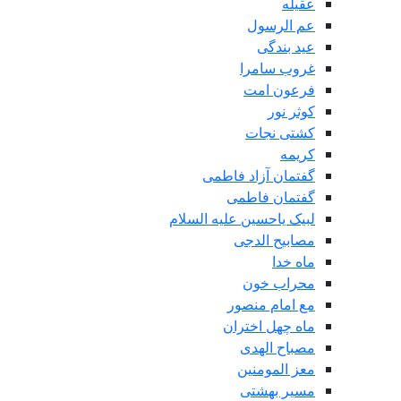
عقیله
عم الرسول
عید بندگی
غروب سامرا
فرعون امت
کوثر نور
کشتی نجات
کریمه
گفتمان آزاد فاطمی
گفتمان فاطمی
لبیک یاحسین علیه السلام
مصابیح الدجی
ماه خدا
محراب خون
مع امام منصور
ماه چهل اختران
مصباح الهدی
معز المومنین
مسیر بهشتی