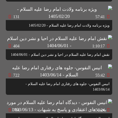
131
57:41
ویژه برنامه ولادت امام رضا علیه السلام - 1405/02/20
404
1:10:17
نقش امام رضا علیه السلام در احیا و نشر دین اسلام - 1404/06/01
722
55:42
انیس النفوس- جلوه های رفتاری امام رضا علیه السلام -
1403/06/14
794
56:24