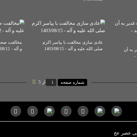
عادی سازی مخالفت با پیامبر اکرم
مخالفت صحابه
صلی الله علیه و آله - 1403/08/15
و آله - 1403/08/12
 به آن
-
از
5
شماره صفحه
لی عصر عج