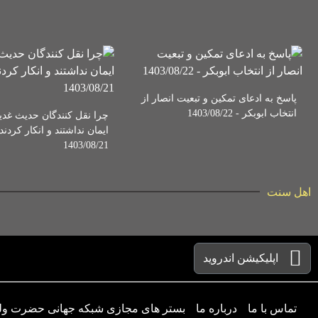
پاسخ به ادعای تمکین و تبعیت انصار از
انتخاب ابوبکر - 1403/08/22
چرا نقل کنندگان حدیث غدیر
ایمان نداشتند و انکار کردند 
1403/08/21
اهل سنت
اپلیکیشن اندروید
تماس با ما
درباره ما
بستر های مجازی شبکه جهانی حضرت و