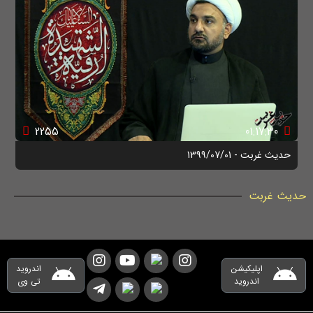
2255
01:17:30
حدیث غربت - 1399/07/01
حدیث غربت
اپلیکیشن
اندروید
اندروید
تی وی