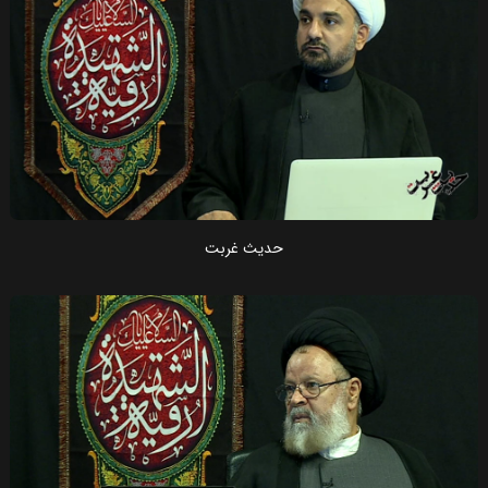
حدیث غربت