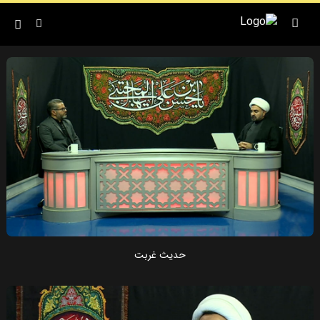
حدیث غربت