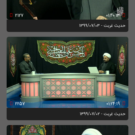
2127
01:40:13
حدیث غربت - 1399/07/03
2257
01:24:19
حدیث غربت - 1399/07/02