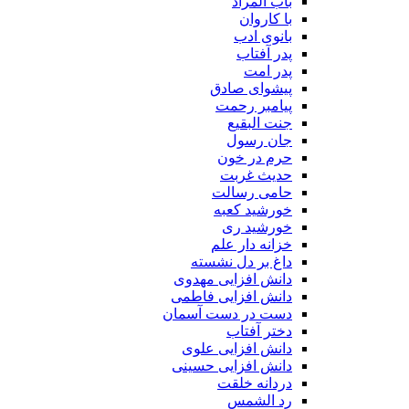
باب المراد
با کاروان
بانوی ادب
پدر آفتاب
پدر امت
پیشوای صادق
پیامبر رحمت
جنت البقیع
جان رسول
حرم در خون
حدیث غربت
حامی رسالت
خورشید کعبه
خورشید ری
خزانه دار علم
داغ بر دل نشسته
دانش افزایی مهدوی
دانش افزایی فاطمی
دست در دست آسمان
دختر آفتاب
دانش افزایی علوی
دانش افزایی حسینی
دردانه خلقت
رد الشمس