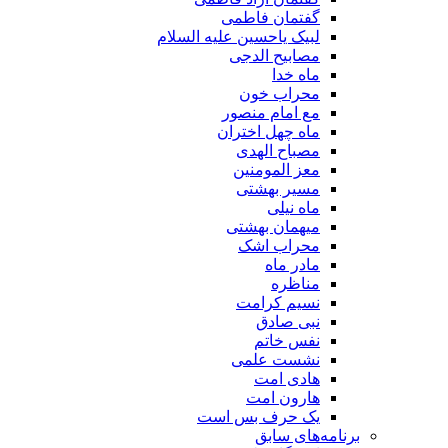
گفتمان فاطمی
لبیک یاحسین علیه السلام
مصابیح الدجی
ماه خدا
محراب خون
مع امام منصور
ماه چهل اختران
مصباح الهدی
معز المومنین
مسیر بهشتی
ماه نیلی
میهمان بهشتی
محراب اشک
مادر ماه
مناظره
نسیم کرامت
نبی صادق
نفس خاتم
نشست علمی
هادی امت
هارون امت
یک حرف بس است
برنامه‌های سابق