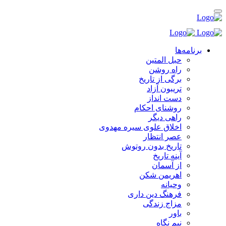
برنامه‌ها
حبل المتین
راه روشن
برگی از تاریخ
تریبون آزاد
دست انداز
روشنای احکام
راهی دیگر
اخلاق علوی سیره مهدوی
عصر انتظار
تاریخ بدون روتوش
آینه تاریخ
از آسمان
اهریمن شکن
وحیانه
فرهنگ دین داری
مزاج زندگی
باور
نیم نگاه