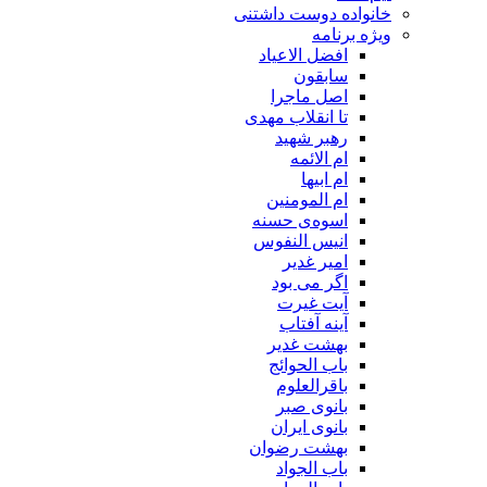
خانواده دوست داشتنی
ویژه برنامه
افضل الاعیاد
سابقون
اصل ماجرا
تا انقلاب مهدی
رهبر شهید
ام الائمه
ام ابیها
ام المومنین
اسوه‌ی حسنه
انیس النفوس
امیر غدیر
اگر می بود
آیت غیرت
آینه آفتاب
بهشت غدیر
باب الحوائج
باقرالعلوم
بانوی صبر
بانوی ایران
بهشت رضوان
باب الجواد