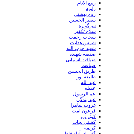
ربیع الانام
زاویه
زوج بهشتی
سفیر الحسین
سوگواره
سلاح تکفیر
سحاب رحمت
شمس هدایت
شهید حزب الله
صدیقه شهیده
ضیافت آسمانی
ضیافت
طریق الحسین
طلیعه نور
عید الله
عقیله
عم الرسول
عید بندگی
غروب سامرا
فرعون امت
کوثر نور
کشتی نجات
کریمه
گفتمان آزاد فاطمی