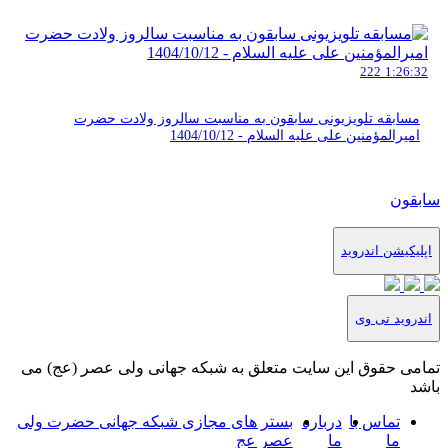
222
1:26:32
مسابقه تلویزیونی سابقون به مناسبت سالروز ولادت حضرت
امیرالمؤمنین علی علیه السلام - 1404/10/12
سابقون
اپلیکیشن اندروید
اندروید تی وی
تمامی حقوق این سایت متعلق به شبکه جهانی ولی عصر (عج) می
باشد
تماس با
درباره
بستر های مجازی شبکه جهانی حضرت ولی
ما
ما
عصر عج