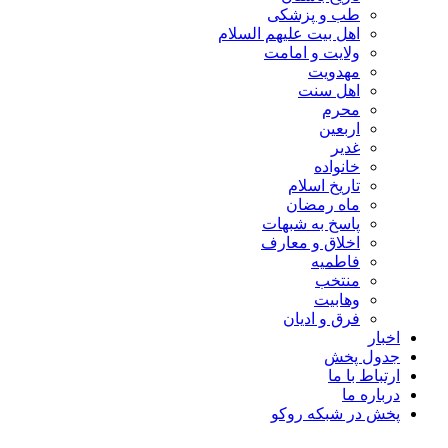
طب و پزشکی
اهل بیت علیهم السلام
ولایت و امامت
مهدویت
اهل سنت
محرم
اربعین
غدیر
خانواده
تاریخ اسلام
ماه رمضان
پاسخ به شبهات
اخلاق و معارف
فاطمیه
منتخب
وهابیت
فرق و ادیان
اخبار
جدول پخش
ارتباط با ما
درباره ما
پخش در شبکه روکو