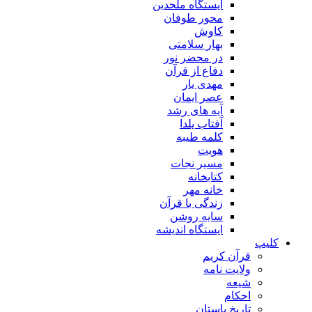
ایستگاه ملحدین
محور طوفان
کاوش
بهار سلامتی
در محضر نور
دفاع از قرآن
مهدی یار
عصر ایمان
آیه های رشد
آفتاب یلدا
کلمه طیبه
هویت
مسیر نجات
کتابخانه
خانه مهر
زندگی با قرآن
سایه روشن
ایستگاه اندیشه
کلیپ
قرآن کریم
ولایت نامه
شیعه
احکام
تاریخ باستان