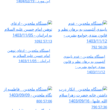
این مورد - 1404/02/19
1092
57:13
792
56:26
ایستگاه ملحدین - ادعای توهین
امام حسین علیه السلام به
ایستگاه ملحدین - عدم پایبندی
ایرانیان - 1403/11/05
آتئیست به برهان نظم و قانون
مندی جوامع بشریی -
1403/11/12
800
57:06
790
57:36