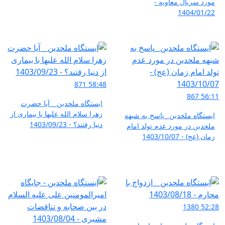
مورد سریال معاویه -
1404/01/22
871
58:48
867
56:11
ایستگاه ملحدین _ آیا حضرت
زهرا سلام الله علیها با بیماری از
ایستگاه ملحدین _پاسخ به شبهه
دنیا رفتند؟ - 1403/09/23
ملحدین در مورد عدم تولد امام
زمان (عج) - 1403/10/07
1380
52:28