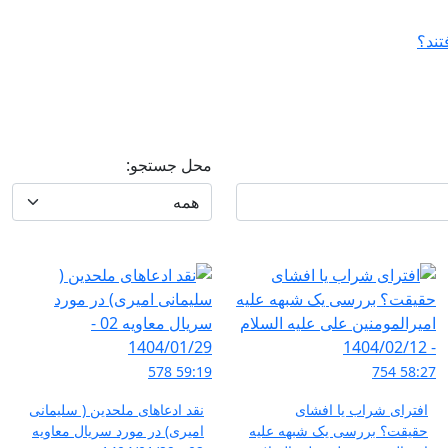
محل جستجو:
578
59:19
754
58:27
افترای شراب یا افشای
نقد ادعاهای ملحدین ( سلیمانی
حقیقت؟ بررسی یک شبهه علیه
امیری) در مورد سریال معاویه