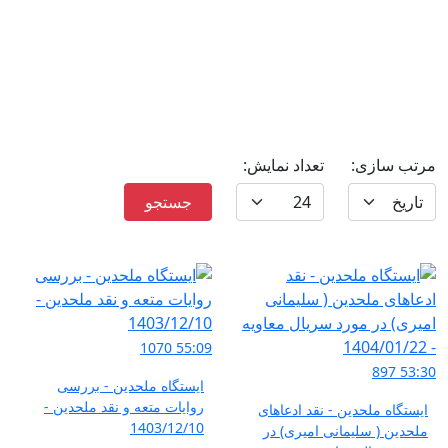
مرتب سازی:
تعداد نمایش:
btn
جستجو
1070
55:09
897
53:30
ایستگاه ملحدین - بررسی
روایات متعه و نقد ملحدین -
ایستگاه ملحدین - نقد ادعاهای
1403/12/10
ملحدین ( سلیمانی امیری) در