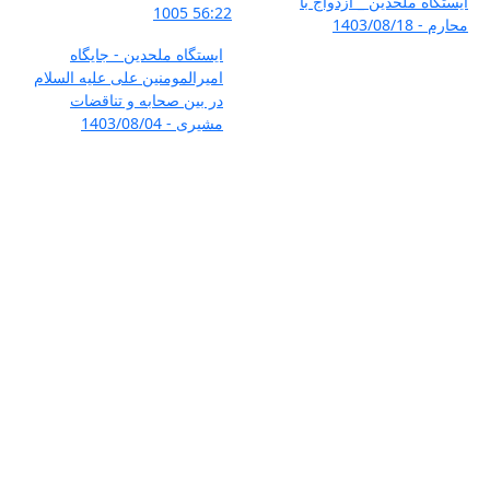
ایستگاه ملحدین _ ازدواج با
1005
56:22
محارم - 1403/08/18
ایستگاه ملحدین - جایگاه
امیرالمومنین علی علیه السلام
در بین صحابه و تناقضات
مشیری - 1403/08/04