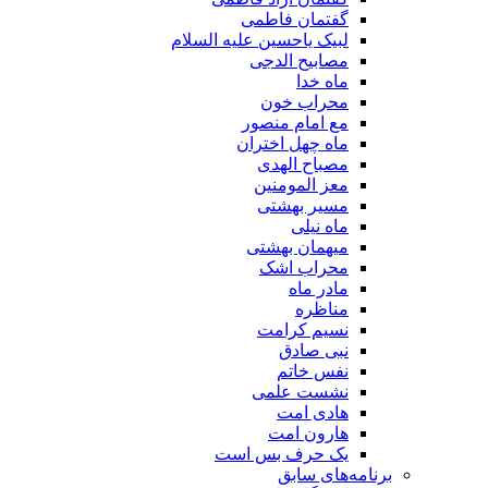
گفتمان فاطمی
لبیک یاحسین علیه السلام
مصابیح الدجی
ماه خدا
محراب خون
مع امام منصور
ماه چهل اختران
مصباح الهدی
معز المومنین
مسیر بهشتی
ماه نیلی
میهمان بهشتی
محراب اشک
مادر ماه
مناظره
نسیم کرامت
نبی صادق
نفس خاتم
نشست علمی
هادی امت
هارون امت
یک حرف بس است
برنامه‌های سابق