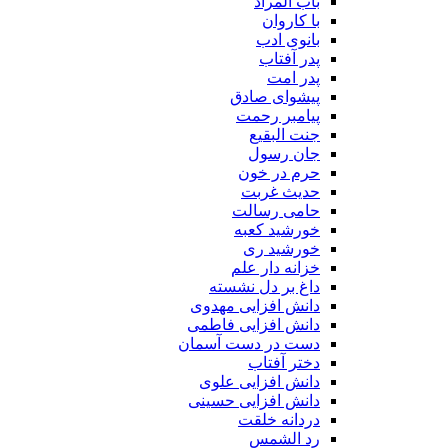
باب المراد
با کاروان
بانوی ادب
پدر آفتاب
پدر امت
پیشوای صادق
پیامبر رحمت
جنت البقیع
جان رسول
حرم در خون
حدیث غربت
حامی رسالت
خورشید کعبه
خورشید ری
خزانه دار علم
داغ بر دل نشسته
دانش افزایی مهدوی
دانش افزایی فاطمی
دست در دست آسمان
دختر آفتاب
دانش افزایی علوی
دانش افزایی حسینی
دردانه خلقت
رد الشمس