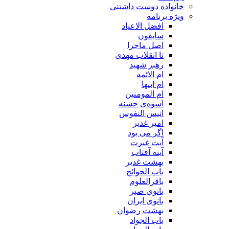
خانواده دوست داشتنی
ویژه برنامه
افضل الاعیاد
سابقون
اصل ماجرا
تا انقلاب مهدی
رهبر شهید
ام الائمه
ام ابیها
ام المومنین
اسوه‌ی حسنه
انیس النفوس
امیر غدیر
اگر می بود
آیت غیرت
آینه آفتاب
بهشت غدیر
باب الحوائج
باقرالعلوم
بانوی صبر
بانوی ایران
بهشت رضوان
باب الجواد