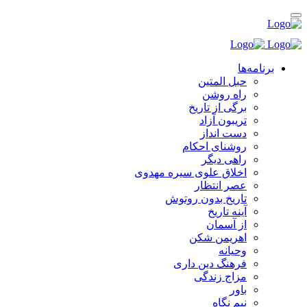
برنامه‌ها
حبل المتین
راه روشن
برگی از تاریخ
تریبون آزاد
دست انداز
روشنای احکام
راهی دیگر
اخلاق علوی سیره مهدوی
عصر انتظار
تاریخ بدون روتوش
آینه تاریخ
از آسمان
اهریمن شکن
وحیانه
فرهنگ دین داری
مزاج زندگی
باور
نیم نگاه