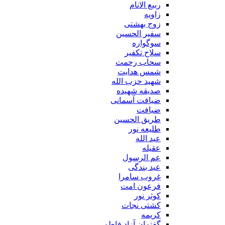
ربیع الانام
زاویه
زوج بهشتی
سفیر الحسین
سوگواره
سلاح تکفیر
سحاب رحمت
شمس هدایت
شهید حزب الله
صدیقه شهیده
ضیافت آسمانی
ضیافت
طریق الحسین
طلیعه نور
عید الله
عقیله
عم الرسول
عید بندگی
غروب سامرا
فرعون امت
کوثر نور
کشتی نجات
کریمه
گفتمان آزاد فاطمی