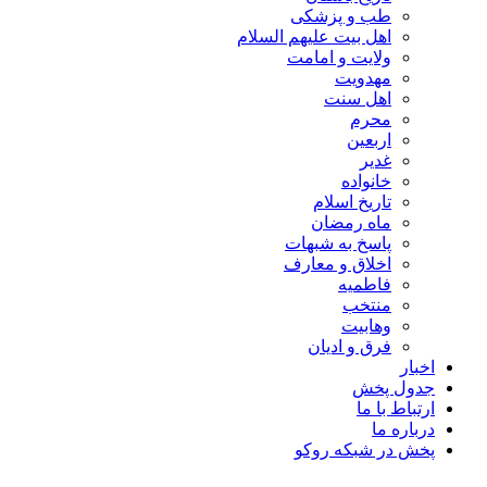
طب و پزشکی
اهل بیت علیهم السلام
ولایت و امامت
مهدویت
اهل سنت
محرم
اربعین
غدیر
خانواده
تاریخ اسلام
ماه رمضان
پاسخ به شبهات
اخلاق و معارف
فاطمیه
منتخب
وهابیت
فرق و ادیان
اخبار
جدول پخش
ارتباط با ما
درباره ما
پخش در شبکه روکو