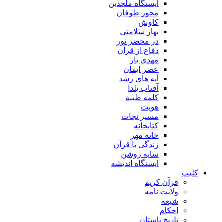
ایستگاه ملحدین
محور طوفان
کاوش
بهار سلامتی
در محضر نور
دفاع از قرآن
مهدی یار
عصر ایمان
آیه های رشد
آفتاب یلدا
کلمه طیبه
هویت
مسیر نجات
کتابخانه
خانه مهر
زندگی با قرآن
سایه روشن
ایستگاه اندیشه
کلیپ
قرآن کریم
ولایت نامه
شیعه
احکام
تاریخ باستان