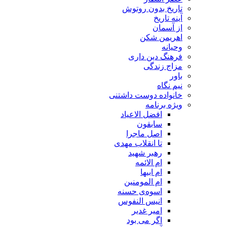
تاریخ بدون روتوش
آینه تاریخ
از آسمان
اهریمن شکن
وحیانه
فرهنگ دین داری
مزاج زندگی
باور
نیم نگاه
خانواده دوست داشتنی
ویژه برنامه
افضل الاعیاد
سابقون
اصل ماجرا
تا انقلاب مهدی
رهبر شهید
ام الائمه
ام ابیها
ام المومنین
اسوه‌ی حسنه
انیس النفوس
امیر غدیر
اگر می بود