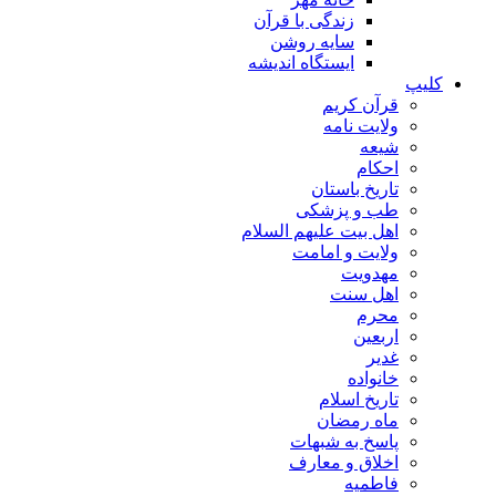
زندگی با قرآن
سایه روشن
ایستگاه اندیشه
کلیپ
قرآن کریم
ولایت نامه
شیعه
احکام
تاریخ باستان
طب و پزشکی
اهل بیت علیهم السلام
ولایت و امامت
مهدویت
اهل سنت
محرم
اربعین
غدیر
خانواده
تاریخ اسلام
ماه رمضان
پاسخ به شبهات
اخلاق و معارف
فاطمیه