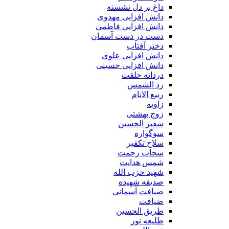
داغ بر دل نشسته
دانش افزایی مهدوی
دانش افزایی فاطمی
دست در دست آسمان
دختر آفتاب
دانش افزایی علوی
دانش افزایی حسینی
دردانه خلقت
رد الشمس
ربیع الانام
زاویه
زوج بهشتی
سفیر الحسین
سوگواره
سلاح تکفیر
سحاب رحمت
شمس هدایت
شهید حزب الله
صدیقه شهیده
ضیافت آسمانی
ضیافت
طریق الحسین
طلیعه نور