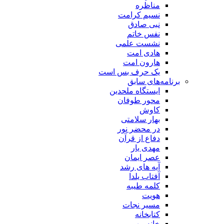
مناظره
نسیم کرامت
نبی صادق
نفس خاتم
نشست علمی
هادی امت
هارون امت
یک حرف بس است
برنامه‌های سابق
ایستگاه ملحدین
محور طوفان
کاوش
بهار سلامتی
در محضر نور
دفاع از قرآن
مهدی یار
عصر ایمان
آیه های رشد
آفتاب یلدا
کلمه طیبه
هویت
مسیر نجات
کتابخانه
خانه مهر