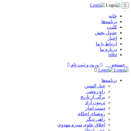
خانه
برنامه‌ها
کلیپ
جدول پخش
اخبار
ارتباط با ما
درباره ما
roku
جستجو
ورود و ثبت نام
برنامه‌ها
حبل المتین
راه روشن
برگی از تاریخ
تریبون آزاد
دست انداز
روشنای احکام
راهی دیگر
اخلاق علوی سیره مهدوی
عصر انتظار