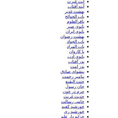
آیت غیرت
آینه آفتاب
بهشت غدیر
باب الحوائج
باقرالعلوم
بانوی صبر
بانوی ایران
بهشت رضوان
باب الجواد
باب المراد
با کاروان
بانوی ادب
پدر آفتاب
پدر امت
پیشوای صادق
پیامبر رحمت
جنت البقیع
جان رسول
حرم در خون
حدیث غربت
حامی رسالت
خورشید کعبه
خورشید ری
خزانه دار علم