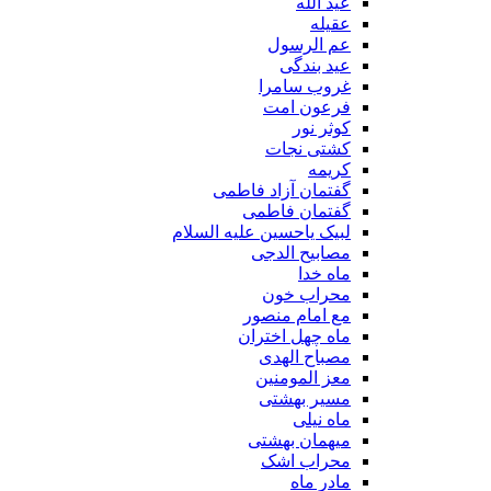
عید الله
عقیله
عم الرسول
عید بندگی
غروب سامرا
فرعون امت
کوثر نور
کشتی نجات
کریمه
گفتمان آزاد فاطمی
گفتمان فاطمی
لبیک یاحسین علیه السلام
مصابیح الدجی
ماه خدا
محراب خون
مع امام منصور
ماه چهل اختران
مصباح الهدی
معز المومنین
مسیر بهشتی
ماه نیلی
میهمان بهشتی
محراب اشک
مادر ماه