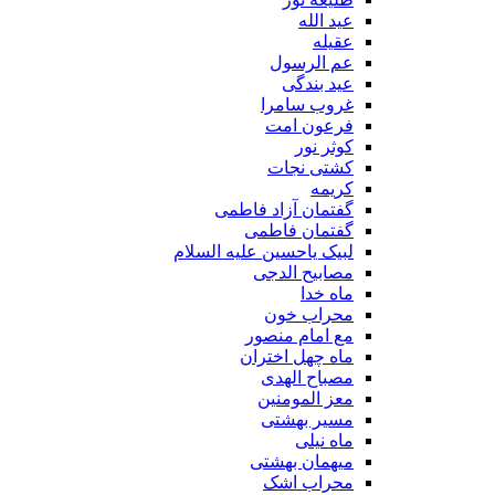
عید الله
عقیله
عم الرسول
عید بندگی
غروب سامرا
فرعون امت
کوثر نور
کشتی نجات
کریمه
گفتمان آزاد فاطمی
گفتمان فاطمی
لبیک یاحسین علیه السلام
مصابیح الدجی
ماه خدا
محراب خون
مع امام منصور
ماه چهل اختران
مصباح الهدی
معز المومنین
مسیر بهشتی
ماه نیلی
میهمان بهشتی
محراب اشک