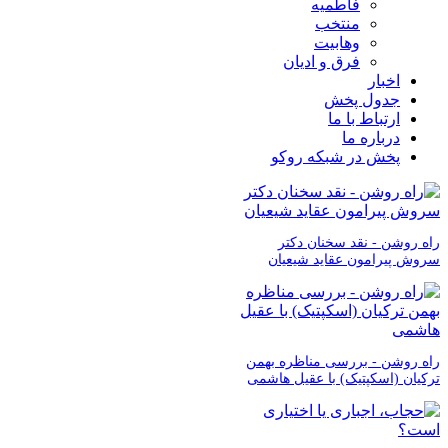
فاطمیه
منتخب
وهابیت
فرق و ادیان
اخبار
جدول پخش
ارتباط با ما
درباره ما
پخش در شبکه روکو
راه روشن - نقد سخنان دکتر
سروش پیرامون عقاید شیعیان
راه روشن - بررسی مناظره بهمن
ترکیان (اسکپتیک) با عقیل هاشمی