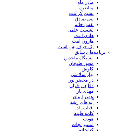
مادر ماه
مناظره
نسیم کرامت
نبی صادق
نفس خاتم
نشست علمی
هادی امت
هارون امت
یک حرف بس است
برنامه‌های سابق
ایستگاه ملحدین
محور طوفان
کاوش
بهار سلامتی
در محضر نور
دفاع از قرآن
مهدی یار
عصر ایمان
آیه های رشد
آفتاب یلدا
کلمه طیبه
هویت
مسیر نجات
کتابخانه