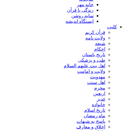
خانه مهر
زندگی با قرآن
سایه روشن
ایستگاه اندیشه
کلیپ
قرآن کریم
ولایت نامه
شیعه
احکام
تاریخ باستان
طب و پزشکی
اهل بیت علیهم السلام
ولایت و امامت
مهدویت
اهل سنت
محرم
اربعین
غدیر
خانواده
تاریخ اسلام
ماه رمضان
پاسخ به شبهات
اخلاق و معارف