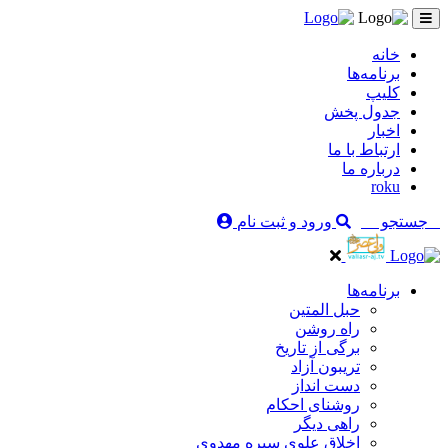
خانه
برنامه‌ها
کلیپ
جدول پخش
اخبار
ارتباط با ما
درباره ما
roku
جستجو
ورود و ثبت نام
برنامه‌ها
حبل المتین
راه روشن
برگی از تاریخ
تریبون آزاد
دست انداز
روشنای احکام
راهی دیگر
اخلاق علوی سیره مهدوی