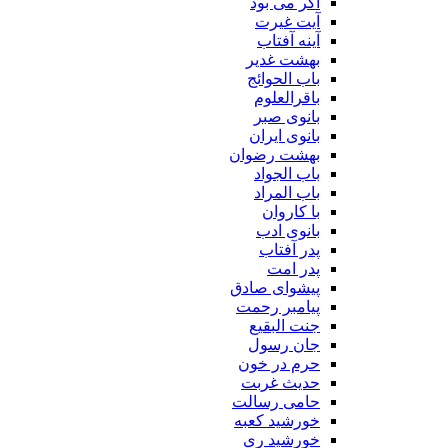
اگر می بود
آیت غیرت
آینه آفتاب
بهشت غدیر
باب الحوائج
باقرالعلوم
بانوی صبر
بانوی ایران
بهشت رضوان
باب الجواد
باب المراد
با کاروان
بانوی ادب
پدر آفتاب
پدر امت
پیشوای صادق
پیامبر رحمت
جنت البقیع
جان رسول
حرم در خون
حدیث غربت
حامی رسالت
خورشید کعبه
خورشید ری