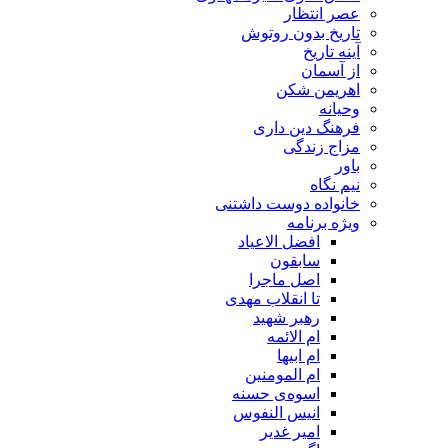
عصر انتظار
تاریخ بدون روتوش
آینه تاریخ
از آسمان
اهریمن شکن
وحیانه
فرهنگ دین داری
مزاج زندگی
باور
نیم نگاه
خانواده دوست داشتنی
ویژه برنامه
افضل الاعیاد
سابقون
اصل ماجرا
تا انقلاب مهدی
رهبر شهید
ام الائمه
ام ابیها
ام المومنین
اسوه‌ی حسنه
انیس النفوس
امیر غدیر