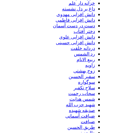
خزانه دار علم
داغ بر دل نشسته
دانش افزایی مهدوی
دانش افزایی فاطمی
دست در دست آسمان
دختر آفتاب
دانش افزایی علوی
دانش افزایی حسینی
دردانه خلقت
رد الشمس
ربیع الانام
زاویه
زوج بهشتی
سفیر الحسین
سوگواره
سلاح تکفیر
سحاب رحمت
شمس هدایت
شهید حزب الله
صدیقه شهیده
ضیافت آسمانی
ضیافت
طریق الحسین
طلیعه نور