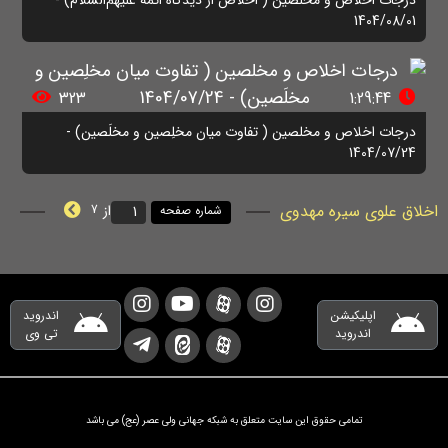
درجات اخلاص و مخلصین ( اخلاص از دیدگاه ائمه علیهم‌السلام) -
1404/08/01
323
1:29:44
درجات اخلاص و مخلصین ( تفاوت میان مخلِصین و مخلَصین) -
1404/07/24
اخلاق علوی سیره مهدوی
از
7
شماره صفحه
اپلیکیشن
اندروید
اندروید
تی وی
تمامی حقوق این سایت متعلق به شبکه جهانی ولی عصر (عج) می باشد