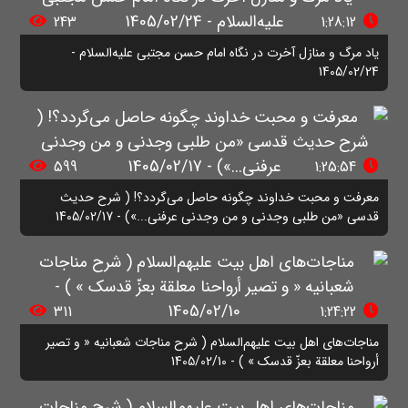
243
1:28:12
یاد مرگ و منازل آخرت در نگاه امام حسن مجتبی علیه‌السلام -
1405/02/24
599
1:25:54
معرفت و محبت خداوند چگونه حاصل می‌گردد؟! ( شرح حدیث
قدسی «من طلبی وجدنی و من وجدنی عرفنی...») - 1405/02/17
311
1:24:22
مناجات‌های اهل بیت علیهم‌السلام ( شرح مناجات شعبانیه « و تصیر
أرواحنا معلقة بعزّ قدسک » ) - 1405/02/10