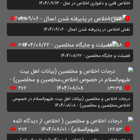
اخلاص قلبی و دشواری اخلاص در عمل - 1404/09/13
332
1:29:54
نقش اخلاص در پذیرفته شدن اعمال - 1404/09/06
384
1:25:58
فضیلت و جایگاه مخلصین - 1404/08/22
476
1:32:35
درجات اخلاص و مخلصین (بیانات اهل بیت علیهم‌السلام در خصوص
اخلاص،مخلِصین و مخلَصین) - 1404/08/08
384
1:26:53