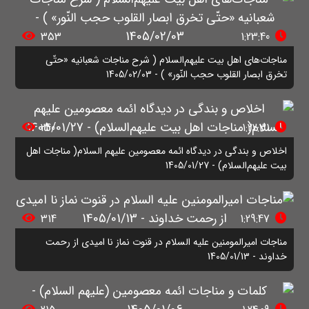
353
1:23:40
مناجات‌های اهل بیت علیهم‌السلام ( شرح مناجات شعبانیه «حتّی
تخرق ابصار القلوب حجب النّور» ) - 1405/02/03
240
1:22:31
اخلاص و بندگی در دیدگاه ائمه معصومین علیهم السلام( مناجات اهل
بیت علیهم‌السلام) - 1405/01/27
314
1:29:47
مناجات امیرالمومنین علیه السلام در قنوت نماز نا امیدی از رحمت
خداوند - 1405/01/13