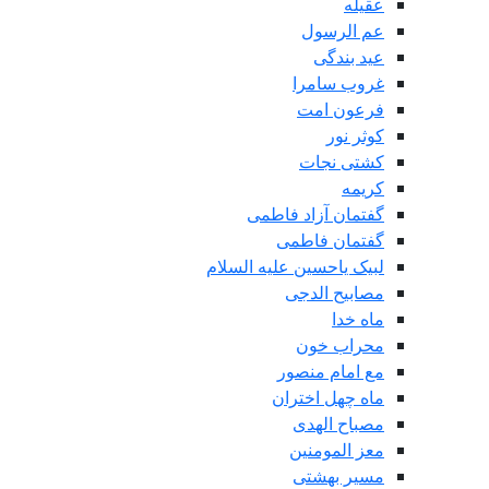
عقیله
عم الرسول
عید بندگی
غروب سامرا
فرعون امت
کوثر نور
کشتی نجات
کریمه
گفتمان آزاد فاطمی
گفتمان فاطمی
لبیک یاحسین علیه السلام
مصابیح الدجی
ماه خدا
محراب خون
مع امام منصور
ماه چهل اختران
مصباح الهدی
معز المومنین
مسیر بهشتی