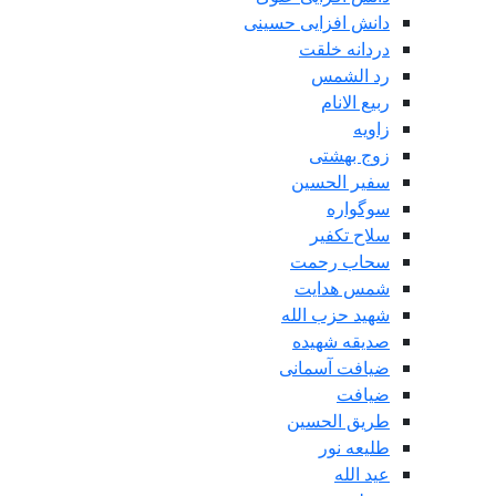
دانش افزایی حسینی
دردانه خلقت
رد الشمس
ربیع الانام
زاویه
زوج بهشتی
سفیر الحسین
سوگواره
سلاح تکفیر
سحاب رحمت
شمس هدایت
شهید حزب الله
صدیقه شهیده
ضیافت آسمانی
ضیافت
طریق الحسین
طلیعه نور
عید الله