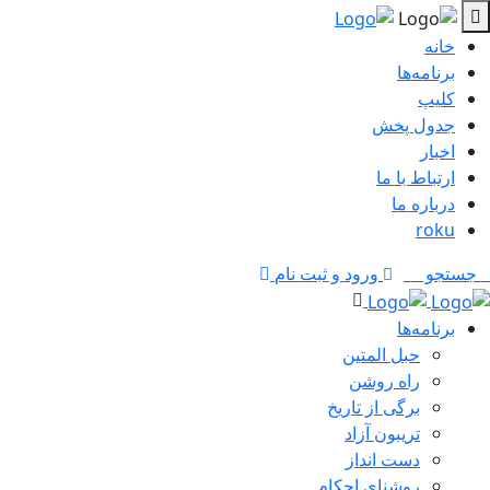
خانه
برنامه‌ها
کلیپ
جدول پخش
اخبار
ارتباط با ما
درباره ما
roku
جستجو
ورود و ثبت نام
برنامه‌ها
حبل المتین
راه روشن
برگی از تاریخ
تریبون آزاد
دست انداز
روشنای احکام