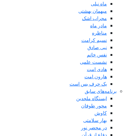
ماه نیلی
میهمان بهشتی
محراب اشک
مادر ماه
مناظره
نسیم کرامت
نبی صادق
نفس خاتم
نشست علمی
هادی امت
هارون امت
یک حرف بس است
برنامه‌های سابق
ایستگاه ملحدین
محور طوفان
کاوش
بهار سلامتی
در محضر نور
دفاع از قرآن