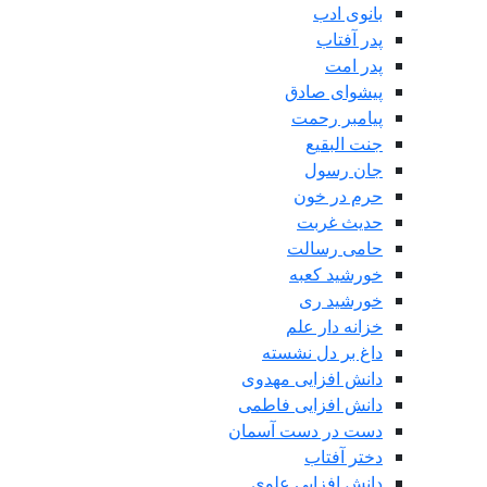
بانوی ادب
پدر آفتاب
پدر امت
پیشوای صادق
پیامبر رحمت
جنت البقیع
جان رسول
حرم در خون
حدیث غربت
حامی رسالت
خورشید کعبه
خورشید ری
خزانه دار علم
داغ بر دل نشسته
دانش افزایی مهدوی
دانش افزایی فاطمی
دست در دست آسمان
دختر آفتاب
دانش افزایی علوی