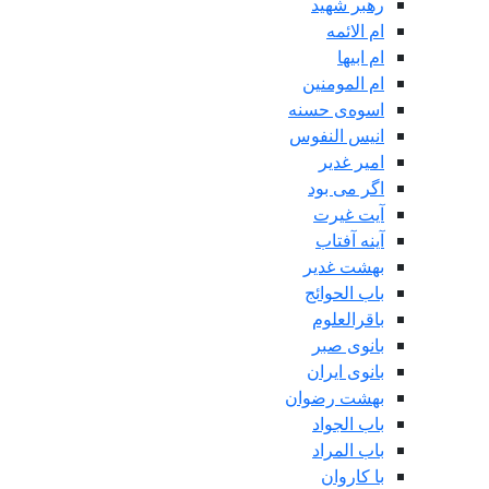
رهبر شهید
ام الائمه
ام ابیها
ام المومنین
اسوه‌ی حسنه
انیس النفوس
امیر غدیر
اگر می بود
آیت غیرت
آینه آفتاب
بهشت غدیر
باب الحوائج
باقرالعلوم
بانوی صبر
بانوی ایران
بهشت رضوان
باب الجواد
باب المراد
با کاروان