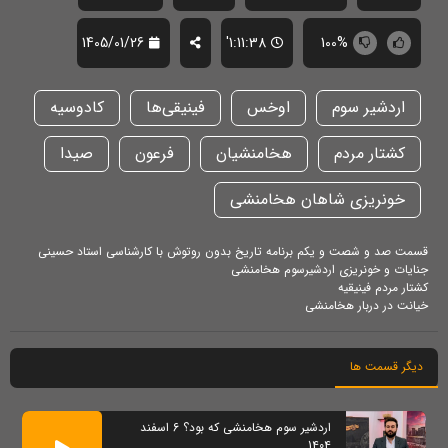
1405/01/26
1:11:38'
100%
اردشیر سوم
اوخس
فینیقی‌ها
کادوسیه
کشتار مردم
هخامنشیان
فرعون
صیدا
خونریزی شاهان هخامنشی
قسمت صد و شصت و یکم برنامه تاریخ بدون روتوش با کارشناسی استاد حسینی
جنایات و خونریزی اردشیرسوم هخامنشی
کشتار مردم فینیقیه
خیانت در دربار هخامنشی
دیگر قسمت ها
اردشیر سوم هخامنشی که بود؟ 6 اسفند
1404