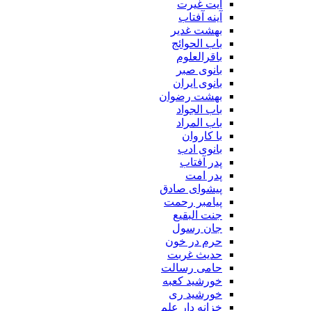
آیت غیرت
آینه آفتاب
بهشت غدیر
باب الحوائج
باقرالعلوم
بانوی صبر
بانوی ایران
بهشت رضوان
باب الجواد
باب المراد
با کاروان
بانوی ادب
پدر آفتاب
پدر امت
پیشوای صادق
پیامبر رحمت
جنت البقیع
جان رسول
حرم در خون
حدیث غربت
حامی رسالت
خورشید کعبه
خورشید ری
خزانه دار علم