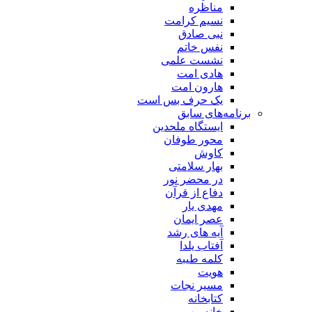
مناظره
نسیم کرامت
نبی صادق
نفس خاتم
نشست علمی
هادی امت
هارون امت
یک حرف بس است
برنامه‌های سابق
ایستگاه ملحدین
محور طوفان
کاوش
بهار سلامتی
در محضر نور
دفاع از قرآن
مهدی یار
عصر ایمان
آیه های رشد
آفتاب یلدا
کلمه طیبه
هویت
مسیر نجات
کتابخانه
خانه مهر