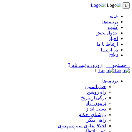
خانه
برنامه‌ها
کلیپ
جدول پخش
اخبار
ارتباط با ما
درباره ما
roku
جستجو
ورود و ثبت نام
برنامه‌ها
حبل المتین
راه روشن
برگی از تاریخ
تریبون آزاد
دست انداز
روشنای احکام
راهی دیگر
اخلاق علوی سیره مهدوی
عصر انتظار