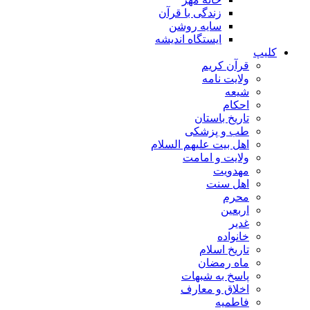
زندگی با قرآن
سایه روشن
ایستگاه اندیشه
کلیپ
قرآن کریم
ولایت نامه
شیعه
احکام
تاریخ باستان
طب و پزشکی
اهل بیت علیهم السلام
ولایت و امامت
مهدویت
اهل سنت
محرم
اربعین
غدیر
خانواده
تاریخ اسلام
ماه رمضان
پاسخ به شبهات
اخلاق و معارف
فاطمیه