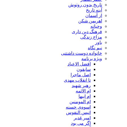
تاریخ بدون روتوش
آینه تاریخ
از آسمان
اهریمن شکن
وحیانه
فرهنگ دین داری
مزاج زندگی
باور
نیم نگاه
خانواده دوست داشتنی
ویژه برنامه
افضل الاعیاد
سابقون
اصل ماجرا
تا انقلاب مهدی
رهبر شهید
ام الائمه
ام ابیها
ام المومنین
اسوه‌ی حسنه
انیس النفوس
امیر غدیر
اگر می بود