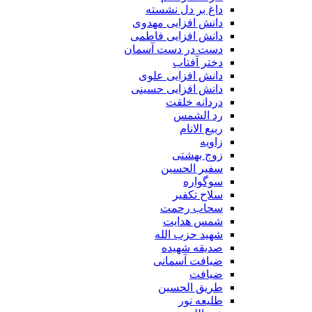
داغ بر دل نشسته
دانش افزایی مهدوی
دانش افزایی فاطمی
دست در دست آسمان
دختر آفتاب
دانش افزایی علوی
دانش افزایی حسینی
دردانه خلقت
رد الشمس
ربیع الانام
زاویه
زوج بهشتی
سفیر الحسین
سوگواره
سلاح تکفیر
سحاب رحمت
شمس هدایت
شهید حزب الله
صدیقه شهیده
ضیافت آسمانی
ضیافت
طریق الحسین
طلیعه نور