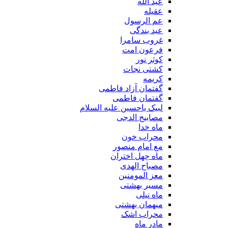
عید الله
عقیله
عم الرسول
عید بندگی
غروب سامرا
فرعون امت
کوثر نور
کشتی نجات
کریمه
گفتمان آزاد فاطمی
گفتمان فاطمی
لبیک یاحسین علیه السلام
مصابیح الدجی
ماه خدا
محراب خون
مع امام منصور
ماه چهل اختران
مصباح الهدی
معز المومنین
مسیر بهشتی
ماه نیلی
میهمان بهشتی
محراب اشک
مادر ماه