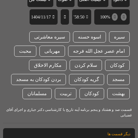
1404/11/17
58:50'
100%
سیره
اسوه حسنه
سیره معاشرتی
امام عصر عجل الله فرجه
مهربانی
محبت
کودکان
سلام کردن
مکارم الاخلاق
مسجد
گریه کودکان
بردن کودکان به مسجد
بهشت
کودکان
تربیت
مسلمانان
قسمت صد و هشتاد و پنجم برنامه آینه تاریخ با کارشناسی دکتر جباری و اجرای آقای
غضبانی
دیگر قسمت ها