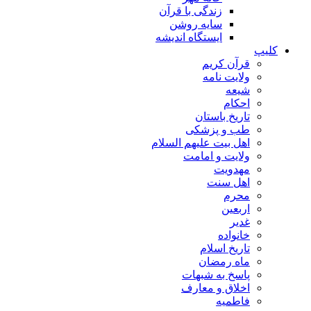
زندگی با قرآن
سایه روشن
ایستگاه اندیشه
کلیپ
قرآن کریم
ولایت نامه
شیعه
احکام
تاریخ باستان
طب و پزشکی
اهل بیت علیهم السلام
ولایت و امامت
مهدویت
اهل سنت
محرم
اربعین
غدیر
خانواده
تاریخ اسلام
ماه رمضان
پاسخ به شبهات
اخلاق و معارف
فاطمیه