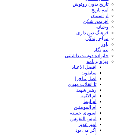
تاریخ بدون روتوش
آینه تاریخ
از آسمان
اهریمن شکن
وحیانه
فرهنگ دین داری
مزاج زندگی
باور
نیم نگاه
خانواده دوست داشتنی
ویژه برنامه
افضل الاعیاد
سابقون
اصل ماجرا
تا انقلاب مهدی
رهبر شهید
ام الائمه
ام ابیها
ام المومنین
اسوه‌ی حسنه
انیس النفوس
امیر غدیر
اگر می بود