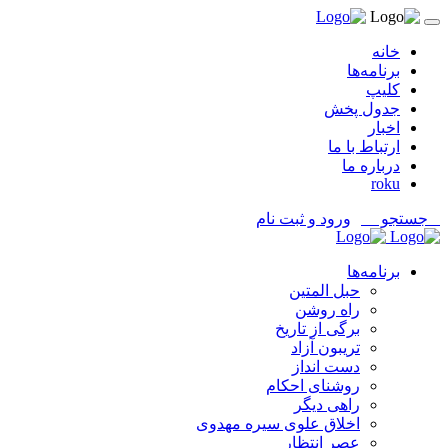
خانه
برنامه‌ها
کلیپ
جدول پخش
اخبار
ارتباط با ما
درباره ما
roku
جستجو
ورود و ثبت نام
برنامه‌ها
حبل المتین
راه روشن
برگی از تاریخ
تریبون آزاد
دست انداز
روشنای احکام
راهی دیگر
اخلاق علوی سیره مهدوی
عصر انتظار