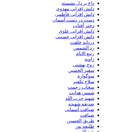
داغ بر دل نشسته
دانش افزایی مهدوی
دانش افزایی فاطمی
دست در دست آسمان
دختر آفتاب
دانش افزایی علوی
دانش افزایی حسینی
دردانه خلقت
رد الشمس
ربیع الانام
زاویه
زوج بهشتی
سفیر الحسین
سوگواره
سلاح تکفیر
سحاب رحمت
شمس هدایت
شهید حزب الله
صدیقه شهیده
ضیافت آسمانی
ضیافت
طریق الحسین
طلیعه نور
عید الله