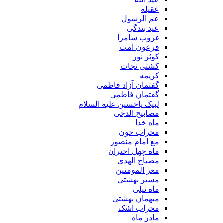
عقیله
عم الرسول
عید بندگی
غروب سامرا
فرعون امت
کوثر نور
کشتی نجات
کریمه
گفتمان آزاد فاطمی
گفتمان فاطمی
لبیک یاحسین علیه السلام
مصابیح الدجی
ماه خدا
محراب خون
مع امام منصور
ماه چهل اختران
مصباح الهدی
معز المومنین
مسیر بهشتی
ماه نیلی
میهمان بهشتی
محراب اشک
مادر ماه