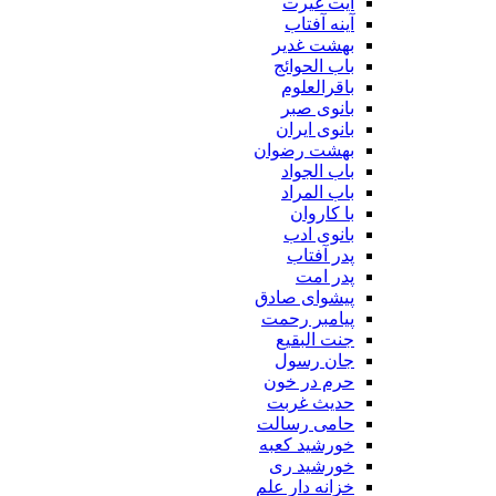
آیت غیرت
آینه آفتاب
بهشت غدیر
باب الحوائج
باقرالعلوم
بانوی صبر
بانوی ایران
بهشت رضوان
باب الجواد
باب المراد
با کاروان
بانوی ادب
پدر آفتاب
پدر امت
پیشوای صادق
پیامبر رحمت
جنت البقیع
جان رسول
حرم در خون
حدیث غربت
حامی رسالت
خورشید کعبه
خورشید ری
خزانه دار علم