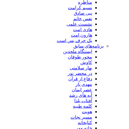
مناظره
نسیم کرامت
نبی صادق
نفس خاتم
نشست علمی
هادی امت
هارون امت
یک حرف بس است
برنامه‌های سابق
ایستگاه ملحدین
محور طوفان
کاوش
بهار سلامتی
در محضر نور
دفاع از قرآن
مهدی یار
عصر ایمان
آیه های رشد
آفتاب یلدا
کلمه طیبه
هویت
مسیر نجات
کتابخانه
خانه مهر